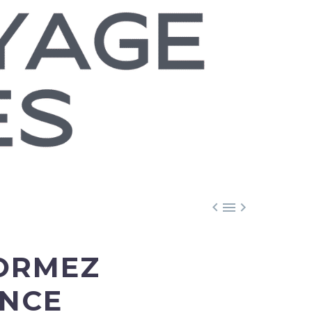



FORMEZ
ENCE